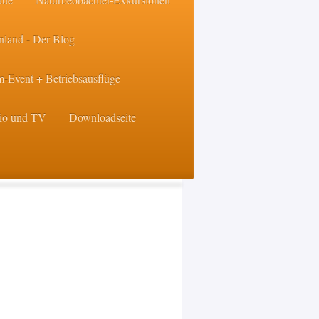
nland - Der Blog
-Event + Betriebsausflüge
dio und TV
Downloadseite