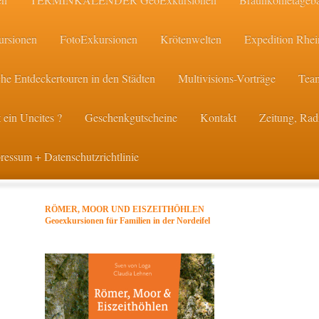
ursionen
FotoExkursionen
Krötenwelten
Expedition Rhei
he Entdeckertouren in den Städten
Multivisions-Vorträge
Team
 ein Uncites ?
Geschenkgutscheine
Kontakt
Zeitung, Ra
ressum + Datenschutzrichtlinie
RÖMER, MOOR UND EISZEITHÖHLEN
Geoexkursionen für Familien in der Nordeifel