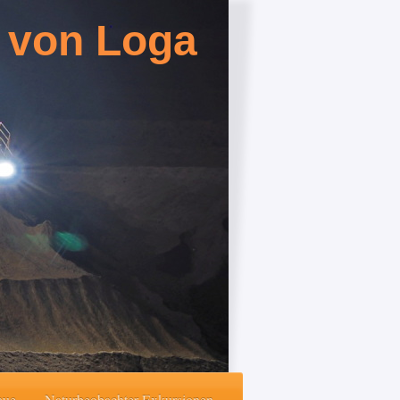
 von Loga
aue
Naturbeobachter-Exkursionen