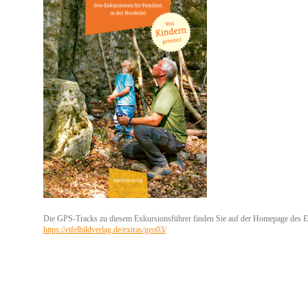
Die GPS-Tracks zu diesem Exkursionsführer finden Sie auf der Homepage des Ei
https://eifelbildverlag.de/extras/geo03/