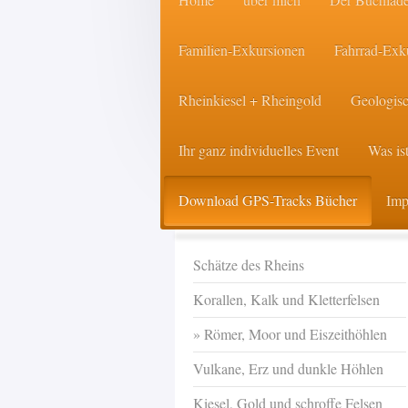
Familien-Exkursionen
Fahrrad-Exk
Rheinkiesel + Rheingold
Geologisc
Ihr ganz individuelles Event
Was ist
Download GPS-Tracks Bücher
Imp
Schätze des Rheins
Korallen, Kalk und Kletterfelsen
Römer, Moor und Eiszeithöhlen
Vulkane, Erz und dunkle Höhlen
Kiesel, Gold und schroffe Felsen