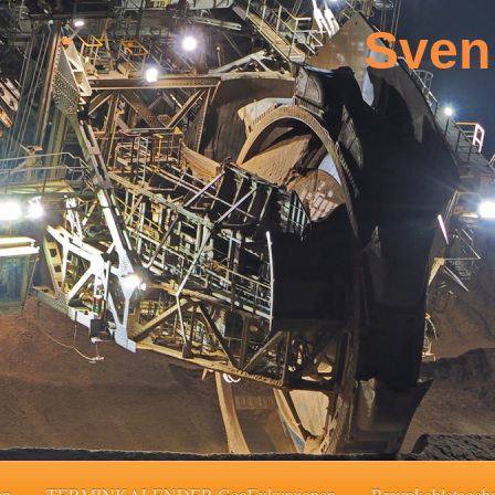
Sven
en
TERMINKALENDER GeoExkursionen
Braunkohletageb