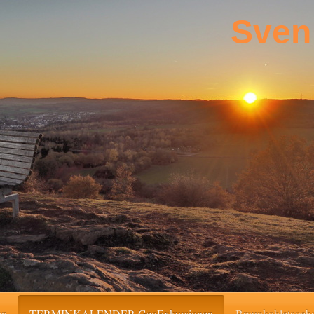
Sven
en
TERMINKALENDER GeoExkursionen
Braunkohletageb