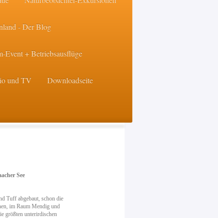
nland - Der Blog
-Event + Betriebsausflüge
dio und TV
Downloadseite
aacher See
d Tuff abgebaut, schon die
üchen, im Raum Mendig und
ie größten unterirdischen