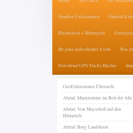
Familien-Exkursionen
Fahrrad-Exk
Rheinkiesel + Rheingold
Geologisc
Ihr ganz individuelles Event
Was ist
Download GPS-Tracks Bücher
Imp
GeoExkursionen Übersicht
Ahrtal: Mariensteine im Bett der Ahr
Ahrtal: Von Mayschoß auf den
Hümerich
Ahrtal: Burg Landskron