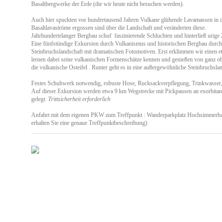
Basaltbergwerke der Erde (die wir heute nicht besuchen werden).
Auch hier spuckten vor hundertausend Jahren Vulkane glühende Lavamassen in di
Basaltlavaströme ergossen sind über die Landschaft und veränderten diese.
Jahrhundertelanger Bergbau schuf faszinierende Schluchten und hinterließ urige
Eine fünfstündige Exkursion durch Vulkanismus und historischen Bergbau durch 
Steinbruchslandschaft mit dramatischen Fotomotiven. Erst erklimmen wir einen et
lernen dabei seine vulkanischen Formenschätze kennen und genießen von ganz ob
die vulkanische Osteifel . Runter geht es in eine außergewöhnliche Steinbruchslan
Festes Schuhwerk notwendig, robuste Hose, Rucksackverpflegung, Trinkwasser, 
Auf dieser Exkursion werden etwa 9 km Wegstrecke mit Pickpausen an exorbitan
gelegt.
Trittsicherheit erforderlich
Anfahrt mit dem eigenen PKW zum Treffpunkt : Wanderparkplatz Hochsimmerhal
erhalten Sie eine genaue Treffpunktbeschreibung)
________________________________________________________________