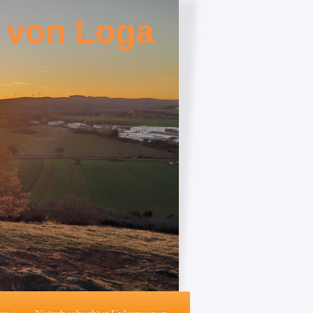
 von Loga
aue
Naturbeobachter-Exkursionen