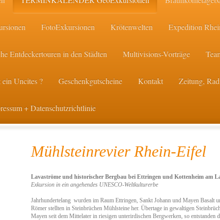
ursionen
FotoExkursionen
Krötenwelten
Expedition Rhei
he Entdeckertouren in den Städten
Multivisions-Vorträge
Team
 ein Uncites ?
Geschenkgutscheine
Kontakt
Zeitung, Ra
ressum + Datenschutzrichtlinie
Mühlsteinrevier Rhein-Eifel
Lavaströme und historischer Bergbau bei Ettringen und Kottenheim am L
Exkursion in ein angehendes UNESCO-Weltkulturerbe
Jahrhundertelang wurden im Raum Ettringen, Sankt Johann und Mayen Basalt un
Römer stellten in Steinbrüchen Mühlsteine her. Übertage in gewaltigen Steinbr
Mayen seit dem Mittelater in riesigen unterirdischen Bergwerken, so entstanden d