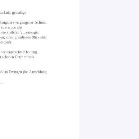
e Luft, gewaltige
 Zeugnisse vergangener Technik.
eine wilde alte
was steileren Vulkankegel,
en, einen grandiosen Blick über
dschaft.
wettergerechte Kleidung.
t schönen Orten zurück
le in Ettringen (bei Anmeldung
__